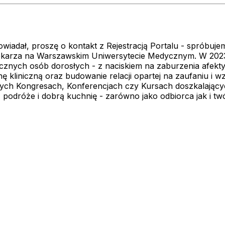
powiadał, proszę o kontakt z Rejestracją Portalu - sprób
ekarza na Warszawskim Uniwersytecie Medycznym. W 2023r. u
hicznych osób dorosłych - z naciskiem na zaburzenia afek
nę kliniczną oraz budowanie relacji opartej na zaufaniu i w
 Kongresach, Konferencjach czy Kursach doszkalających.P
podróże i dobrą kuchnię - zarówno jako odbiorca jak i tw