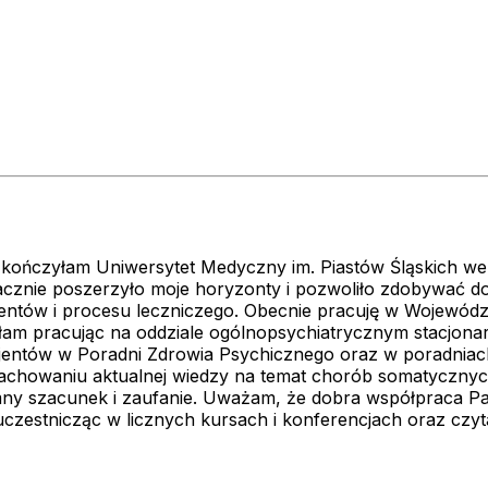
ii. Ukończyłam Uniwersytet Medyczny im. Piastów Śląskich 
acznie poszerzyło moje horyzonty i pozwoliło zdobywać 
ntów i procesu leczniczego. Obecnie pracuję w Wojewódzk
 pracując na oddziale ogólnopsychiatrycznym stacjonarn
acjentów w Poradni Zdrowia Psychicznego oraz w poradnia
achowaniu aktualnej wiedzy na temat chorób somatycznych
ny szacunek i zaufanie. Uważam, że dobra współpraca Pac
zestnicząc w licznych kursach i konferencjach oraz czytaj