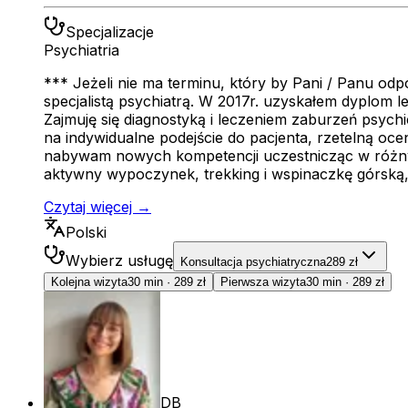
Specjalizacje
Psychiatria
*** Jeżeli nie ma terminu, który by Pani / Panu od
specjalistą psychiatrą. W 2017r. uzyskałem dyplom l
Zajmuję się diagnostyką i leczeniem zaburzeń psyc
na indywidualne podejście do pacjenta, rzetelną oce
nabywam nowych kompetencji uczestnicząc w różnych
aktywny wypoczynek, trekking i wspinaczkę górską, 
Czytaj więcej →
Polski
Wybierz usługę
Konsultacja psychiatryczna
289 zł
Kolejna wizyta
30 min
·
289 zł
Pierwsza wizyta
30 min
·
289 zł
DB