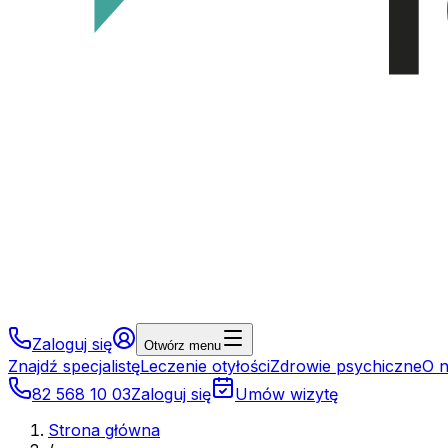
Zaloguj się
Otwórz menu
Znajdź specjalistę
Leczenie otyłości
Zdrowie psychiczne
O 
82 568 10 03
Zaloguj się
Umów wizytę
Strona główna