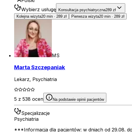
Polski
Wybierz usługę
Konsultacja psychiatryczna
289 zł
Kolejna wizyta
20 min
·
289 zł
Pierwsza wizyta
20 min
·
289 zł
MS
Marta Szczepaniak
Lekarz, Psychiatria
5 z 538 ocen
Na podstawie opinii pacjentów
Specjalizacje
Psychiatria
***Informacja dla pacjentów: w dniach od 29.08. 