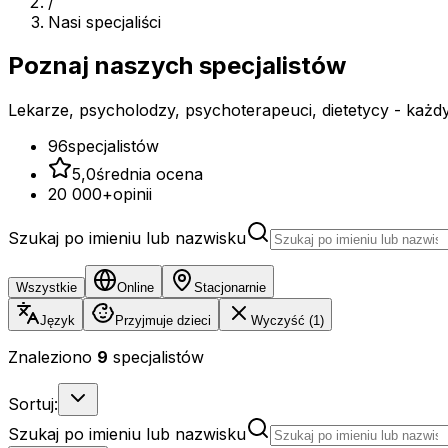
/
Nasi specjaliści
Poznaj naszych
specjalistów
Lekarze, psycholodzy, psychoterapeuci, dietetycy - każd
96
specjalistów
5,0
średnia ocena
20 000+
opinii
Szukaj po imieniu lub nazwisku
Wszystkie
Online
Stacjonarnie
Język
Przyjmuje dzieci
Wyczyść (1)
Znaleziono
9
specjalistów
Sortuj:
Szukaj po imieniu lub nazwisku