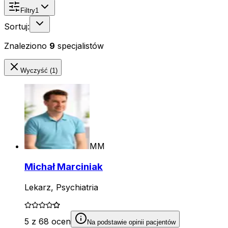
Filtry
1
Sortuj:
Znaleziono
9
specjalistów
Wyczyść (1)
MM
Michał Marciniak
Lekarz, Psychiatria
5 z 68 ocen
Na podstawie opinii pacjentów