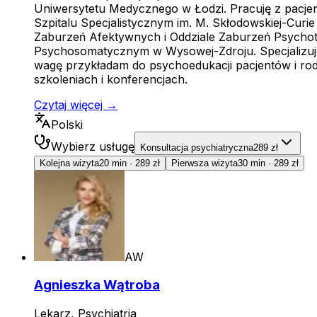
Uniwersytetu Medycznego w Łodzi. Pracuję z pacjen
Szpitalu Specjalistycznym im. M. Skłodowskiej-Cur
Zaburzeń Afektywnych i Oddziale Zaburzeń Psychoty
Psychosomatycznym w Wysowej-Zdroju. Specjalizuję 
wagę przykładam do psychoedukacji pacjentów i rodz
szkoleniach i konferencjach.
Czytaj więcej →
Polski
Wybierz usługę
Konsultacja psychiatryczna
289 zł
Kolejna wizyta
20 min
·
289 zł
Pierwsza wizyta
30 min
·
289 zł
AW
Agnieszka Wątroba
Lekarz, Psychiatria