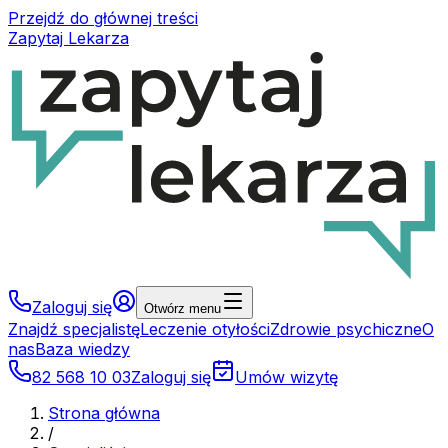
Przejdź do głównej treści
Zapytaj Lekarza
Zaloguj się
Otwórz menu
Znajdź specjalistę
Leczenie otyłości
Zdrowie psychiczne
O
nas
Baza wiedzy
82 568 10 03
Zaloguj się
Umów wizytę
Strona główna
/