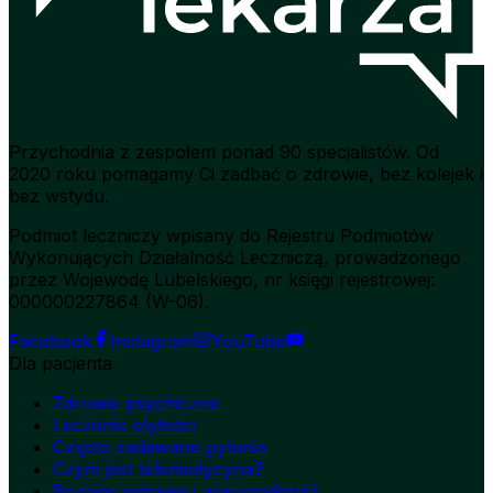
Przychodnia z zespołem ponad 90 specjalistów. Od
2020 roku pomagamy Ci zadbać o zdrowie, bez kolejek i
bez wstydu.
Podmiot leczniczy wpisany do Rejestru Podmiotów
Wykonujących Działalność Leczniczą, prowadzonego
przez Wojewodę Lubelskiego, nr księgi rejestrowej:
000000227864 (W-06).
Facebook
Instagram
YouTube
Dla pacjenta
Zdrowie psychiczne
Leczenie otyłości
Często zadawane pytania
Czym jest telemedycyna?
Bezpieczeństwo i wiarygodność