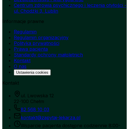
Centrum zdrowia psychicznego i leczenia otyłości -
ul. Chodźki 3, Lublin
Informacje prawne
Regulamin
Regulamin organizacyjny
Polityka prywatności
Prawa pacjenta
Standardy ochrony małoletnich
Kontakt
O nas
Ustawienia cookies
Kontakt
ul. Lwowska 12
22-100 Chełm
82 568 10 03
kontakt@zapytaj-lekarza.pl
Wsparcie pacjenta dostępne codziennie 8:00-