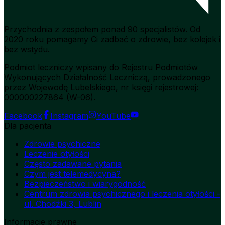
Przychodnia z zespołem ponad 90 specjalistów. Od
2020 roku pomagamy Ci zadbać o zdrowie, bez kolejek i
bez wstydu.
Podmiot leczniczy wpisany do Rejestru Podmiotów
Wykonujących Działalność Leczniczą, prowadzonego
przez Wojewodę Lubelskiego, nr księgi rejestrowej:
000000227864 (W-06).
Facebook
Instagram
YouTube
Dla pacjenta
Zdrowie psychiczne
Leczenie otyłości
Często zadawane pytania
Czym jest telemedycyna?
Bezpieczeństwo i wiarygodność
Centrum zdrowia psychicznego i leczenia otyłości -
ul. Chodźki 3, Lublin
Informacje prawne