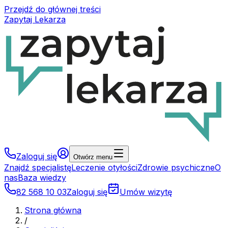
Przejdź do głównej treści
Zapytaj Lekarza
Zaloguj się
Otwórz menu
Znajdź specjalistę
Leczenie otyłości
Zdrowie psychiczne
O
nas
Baza wiedzy
82 568 10 03
Zaloguj się
Umów wizytę
Strona główna
/