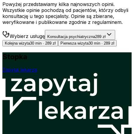
Powyżej przedstawiamy kilka najnowszych opinii.
Wszystkie opinie pochodzą od pacjentów, którzy odbyli
konsultację u tego specjalisty. Opinie są zbierane,
weryfikowane i publikowane zgodnie z regulaminem.
Wybierz usługę
Konsultacja psychiatryczna
289 zł
Kolejna wizyta
30 min
·
289 zł
Pierwsza wizyta
30 min
·
289 zł
Stopka
Zapytaj lekarza