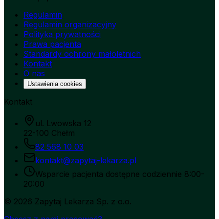
Regulamin
Regulamin organizacyjny
Polityka prywatności
Prawa pacjenta
Standardy ochrony małoletnich
Kontakt
O nas
Ustawienia cookies
Kontakt
ul. Lwowska 12
22-100 Chełm
82 568 10 03
kontakt@zapytaj-lekarza.pl
Wsparcie pacjenta dostępne codziennie 8:00-
20:00
©
2026
Zapytaj Lekarza Sp. z o.o.