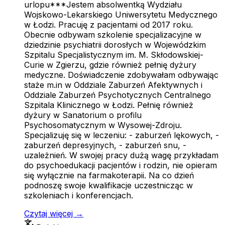
urlopu***Jestem absolwentką Wydziału
Wojskowo-Lekarskiego Uniwersytetu Medycznego
w Łodzi. Pracuję z pacjentami od 2017 roku.
Obecnie odbywam szkolenie specjalizacyjne w
dziedzinie psychiatrii dorosłych w Wojewódzkim
Szpitalu Specjalistycznym im. M. Skłodowskiej-
Curie w Zgierzu, gdzie również pełnię dyżury
medyczne. Doświadczenie zdobywałam odbywając
staże m.in w Oddziale Zaburzeń Afektywnych i
Oddziale Zaburzeń Psychotycznych Centralnego
Szpitala Klinicznego w Łodzi. Pełnię również
dyżury w Sanatorium o profilu
Psychosomatycznym w Wysowej-Zdroju.
Specjalizuję się w leczeniu: - zaburzeń lękowych, -
zaburzeń depresyjnych, - zaburzeń snu, -
uzależnień. W swojej pracy dużą wagę przykładam
do psychoedukacji pacjentów i rodzin, nie opieram
się wyłącznie na farmakoterapii. Na co dzień
podnoszę swoje kwalifikacje uczestnicząc w
szkoleniach i konferencjach.
Czytaj więcej →