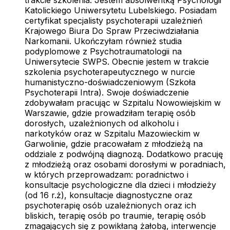
Katolickiego Uniwersytetu Lubelskiego. Posiadam
certyfikat specjalisty psychoterapii uzależnień
Krajowego Biura Do Spraw Przeciwdziałania
Narkomanii. Ukończyłam również studia
podyplomowe z Psychotraumatologii na
Uniwersytecie SWPS. Obecnie jestem w trakcie
szkolenia psychoterapeutycznego w nurcie
humanistyczno-doświadczeniowym (Szkoła
Psychoterapii Intra). Swoje doświadczenie
zdobywałam pracując w Szpitalu Nowowiejskim w
Warszawie, gdzie prowadziłam terapię osób
dorosłych, uzależnionych od alkoholu i
narkotyków oraz w Szpitalu Mazowieckim w
Garwolinie, gdzie pracowałam z młodzieżą na
oddziale z podwójną diagnozą. Dodatkowo pracuję
z młodzieżą oraz osobami dorosłymi w poradniach,
w których przeprowadzam: poradnictwo i
konsultacje psychologiczne dla dzieci i młodzieży
(od 16 r.ż), konsultacje diagnostyczne oraz
psychoterapię osób uzależnionych oraz ich
bliskich, terapię osób po traumie, terapię osób
zmagających się z powikłaną żałobą, interwencje