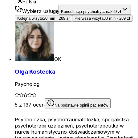
Polski
Wybierz usługę
Konsultacja psychiatryczna
289 zł
Kolejna wizyta
20 min
·
289 zł
Pierwsza wizyta
30 min
·
289 zł
OK
Olga Kostecka
Psycholog
5 z 137 ocen
Na podstawie opinii pacjentów
Psycholożka, psychotraumatolożka, specjalistka
psychoterapii uzależnień, psychoterapeutka w
nurcie humanistyczno-doświadczeniowym w
trakcie szkolenia. Jestem absolwentką Psychologii