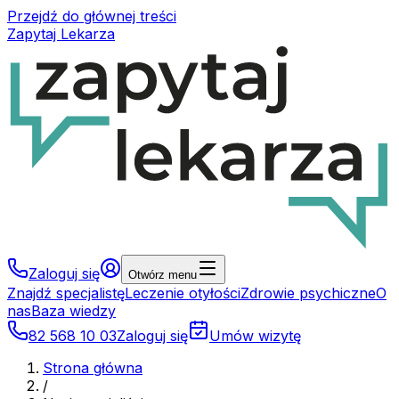
Przejdź do głównej treści
Zapytaj Lekarza
Zaloguj się
Otwórz menu
Znajdź specjalistę
Leczenie otyłości
Zdrowie psychiczne
O
nas
Baza wiedzy
82 568 10 03
Zaloguj się
Umów wizytę
Strona główna
/