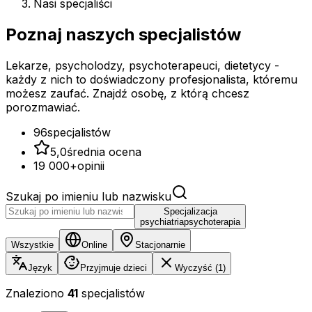
Nasi specjaliści
Poznaj naszych
specjalistów
Lekarze, psycholodzy, psychoterapeuci, dietetycy -
każdy z nich to doświadczony profesjonalista, któremu
możesz zaufać. Znajdź osobę, z którą chcesz
porozmawiać.
96
specjalistów
5,0
średnia ocena
19 000+
opinii
Szukaj po imieniu lub nazwisku
Specjalizacja
psychiatria
psychoterapia
Wszystkie
Online
Stacjonarnie
Język
Przyjmuje dzieci
Wyczyść (1)
Znaleziono
41
specjalistów