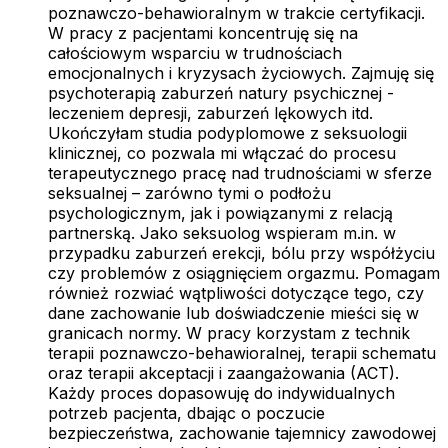
poznawczo-behawioralnym w trakcie certyfikacji.
W pracy z pacjentami koncentruję się na
całościowym wsparciu w trudnościach
emocjonalnych i kryzysach życiowych. Zajmuję się
psychoterapią zaburzeń natury psychicznej -
leczeniem depresji, zaburzeń lękowych itd.
Ukończyłam studia podyplomowe z seksuologii
klinicznej, co pozwala mi włączać do procesu
terapeutycznego pracę nad trudnościami w sferze
seksualnej – zarówno tymi o podłożu
psychologicznym, jak i powiązanymi z relacją
partnerską. Jako seksuolog wspieram m.in. w
przypadku zaburzeń erekcji, bólu przy współżyciu
czy problemów z osiągnięciem orgazmu. Pomagam
również rozwiać wątpliwości dotyczące tego, czy
dane zachowanie lub doświadczenie mieści się w
granicach normy. W pracy korzystam z technik
terapii poznawczo-behawioralnej, terapii schematu
oraz terapii akceptacji i zaangażowania (ACT).
Każdy proces dopasowuję do indywidualnych
potrzeb pacjenta, dbając o poczucie
bezpieczeństwa, zachowanie tajemnicy zawodowej