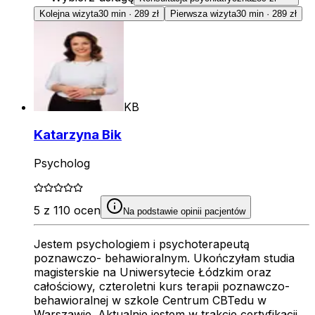
Kolejna wizyta
30 min
·
289 zł
Pierwsza wizyta
30 min
·
289 zł
KB
Katarzyna Bik
Psycholog
5 z 110 ocen
Na podstawie opinii pacjentów
Jestem psychologiem i psychoterapeutą
poznawczo- behawioralnym. Ukończyłam studia
magisterskie na Uniwersytecie Łódzkim oraz
całościowy, czteroletni kurs terapii poznawczo-
behawioralnej w szkole Centrum CBTedu w
Warszawie. Aktualnie jestem w trakcie certyfikacji.