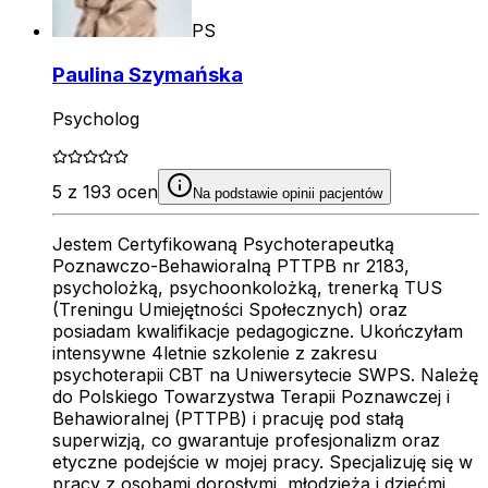
PS
Paulina Szymańska
Psycholog
5 z 193 ocen
Na podstawie opinii pacjentów
Jestem Certyfikowaną Psychoterapeutką
Poznawczo-Behawioralną PTTPB nr 2183,
psycholożką, psychoonkolożką, trenerką TUS
(Treningu Umiejętności Społecznych) oraz
posiadam kwalifikacje pedagogiczne. Ukończyłam
intensywne 4letnie szkolenie z zakresu
psychoterapii CBT na Uniwersytecie SWPS. Należę
do Polskiego Towarzystwa Terapii Poznawczej i
Behawioralnej (PTTPB) i pracuję pod stałą
superwizją, co gwarantuje profesjonalizm oraz
etyczne podejście w mojej pracy. Specjalizuję się w
pracy z osobami dorosłymi, młodzieżą i dziećmi,