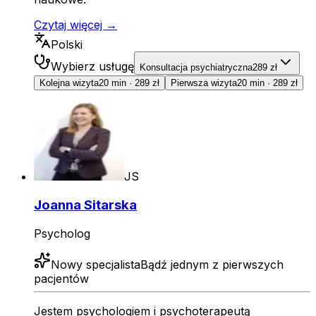
Czytaj więcej →
Polski
Wybierz usługę
Konsultacja psychiatryczna
289 zł
Kolejna wizyta
20 min
·
289 zł
Pierwsza wizyta
20 min
·
289 zł
JS
Joanna Sitarska
Psycholog
Nowy specjalista
Bądź jednym z pierwszych
pacjentów
Jestem psychologiem i psychoterapeutą