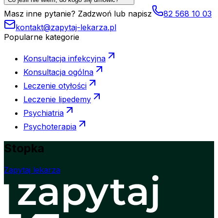
Masz inne pytanie? Zadzwoń lub napisz
82 568 10 03
kontakt@zapytaj-lekarza.pl
Popularne kategorie
Konsultacja infekcyjna
Konsultacja ogólna
Leczenie otyłości
Leczenie lipedemy
Psychiatria
Psychoterapia
Stopka
Zapytaj lekarza