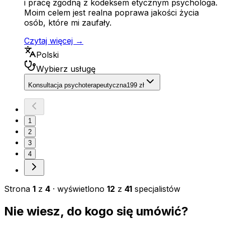
i pracę zgodną z kodeksem etycznym psychologa.
Moim celem jest realna poprawa jakości życia
osób, które mi zaufały.
Czytaj więcej →
Polski
Wybierz usługę
Konsultacja psychoterapeutyczna
199 zł
1
2
3
4
Strona
1
z
4
· wyświetlono
12
z
41
specjalistów
Nie wiesz, do kogo się umówić?