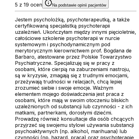
5 z 19 ocen
Na podstawie opinii pacjentów
Jestem psycholożką, psychoterapeutką, a także
certyfikowaną specjalistką psychoterapii
uzależnień. Ukończyłam między innymi pięcioletnie,
całościowe szkolenie psychoterapii w nurcie
systemowym i psychodynamicznym pod
merytorycznym kierownictwem prof. Bogdana de
Barbaro, atestowane przez Polskie Towarzystwo
Psychiatryczne. Specjalizuję się w pracy z
osobami, które cierpią na zaburzeniami nastroju,
są w kryzysie, zmagają się z trudnymi emocjami,
przeżywają trudności w relacjach, chcą lepiej
zrozumieć siebie i swoje emocje. Ważnym
elementem mojego doświadczenia jest praca z
osobami, które mają w swoim otoczeniu bliskich
uzależnionych od substancji lub czynności - z ich
matkami, partnerkami, dorosłymi dziećmi.
Prowadzę również konsultacje dla osób chcących
przyjrzeć się swojemu stylowi używania substancji
psychoaktywnych (np. alkohol, marihuana) lub
czynności (np. hazard, praca) oraz psychoterapię