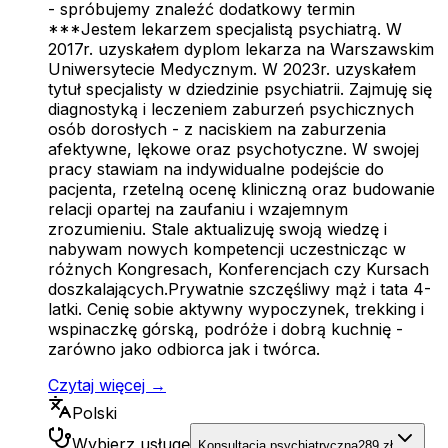
- spróbujemy znaleźć dodatkowy termin
***Jestem lekarzem specjalistą psychiatrą. W
2017r. uzyskałem dyplom lekarza na Warszawskim
Uniwersytecie Medycznym. W 2023r. uzyskałem
tytuł specjalisty w dziedzinie psychiatrii. Zajmuję się
diagnostyką i leczeniem zaburzeń psychicznych
osób dorosłych - z naciskiem na zaburzenia
afektywne, lękowe oraz psychotyczne. W swojej
pracy stawiam na indywidualne podejście do
pacjenta, rzetelną ocenę kliniczną oraz budowanie
relacji opartej na zaufaniu i wzajemnym
zrozumieniu. Stale aktualizuję swoją wiedzę i
nabywam nowych kompetencji uczestnicząc w
różnych Kongresach, Konferencjach czy Kursach
doszkalających.Prywatnie szczęśliwy mąż i tata 4-
latki. Cenię sobie aktywny wypoczynek, trekking i
wspinaczkę górską, podróże i dobrą kuchnię -
zarówno jako odbiorca jak i twórca.
Czytaj więcej →
Polski
Wybierz usługę
Konsultacja psychiatryczna
289 zł