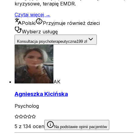
kryzysowe, terapię EMDR.
Czytaj więcej →
Polski
Przyjmuje również dzieci
Wybierz usługę
Konsultacja psychoterapeutyczna
199 zł
AK
Agnieszka Kicińska
Psycholog
5 z 134 ocen
Na podstawie opinii pacjentów