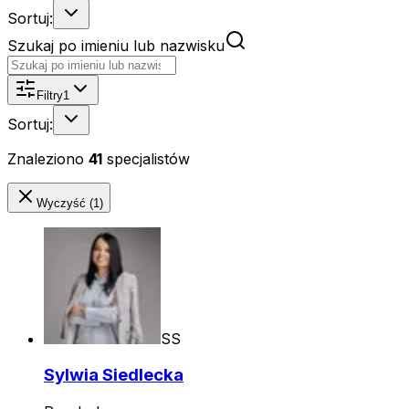
Sortuj:
Szukaj po imieniu lub nazwisku
Filtry
1
Sortuj:
Znaleziono
41
specjalistów
Wyczyść (1)
SS
Sylwia Siedlecka