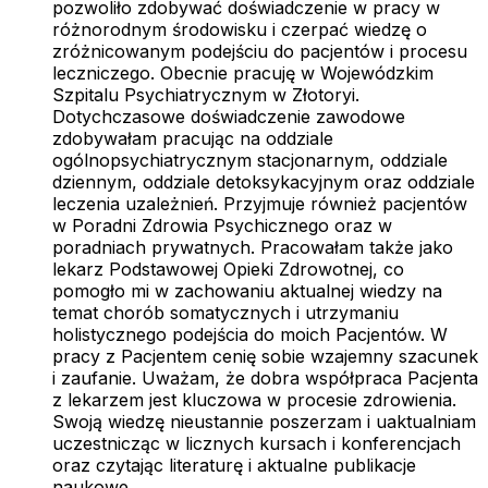
pozwoliło zdobywać doświadczenie w pracy w
różnorodnym środowisku i czerpać wiedzę o
zróżnicowanym podejściu do pacjentów i procesu
leczniczego. Obecnie pracuję w Wojewódzkim
Szpitalu Psychiatrycznym w Złotoryi.
Dotychczasowe doświadczenie zawodowe
zdobywałam pracując na oddziale
ogólnopsychiatrycznym stacjonarnym, oddziale
dziennym, oddziale detoksykacyjnym oraz oddziale
leczenia uzależnień. Przyjmuje również pacjentów
w Poradni Zdrowia Psychicznego oraz w
poradniach prywatnych. Pracowałam także jako
lekarz Podstawowej Opieki Zdrowotnej, co
pomogło mi w zachowaniu aktualnej wiedzy na
temat chorób somatycznych i utrzymaniu
holistycznego podejścia do moich Pacjentów. W
pracy z Pacjentem cenię sobie wzajemny szacunek
i zaufanie. Uważam, że dobra współpraca Pacjenta
z lekarzem jest kluczowa w procesie zdrowienia.
Swoją wiedzę nieustannie poszerzam i uaktualniam
uczestnicząc w licznych kursach i konferencjach
oraz czytając literaturę i aktualne publikacje
naukowe.