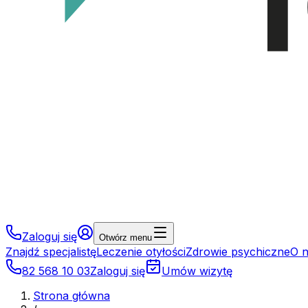
Zaloguj się
Otwórz menu
Znajdź specjalistę
Leczenie otyłości
Zdrowie psychiczne
O 
82 568 10 03
Zaloguj się
Umów wizytę
Strona główna