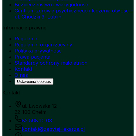
Bezpieczeństwo i wiarygodność
Centrum zdrowia psychicznego i leczenia otyłości -
ul. Chodźki 3, Lublin
Informacje prawne
Regulamin
Regulamin organizacyjny
Polityka prywatności
Prawa pacjenta
Standardy ochrony małoletnich
Kontakt
O nas
Ustawienia cookies
Kontakt
ul. Lwowska 12
22-100 Chełm
82 568 10 03
kontakt@zapytaj-lekarza.pl