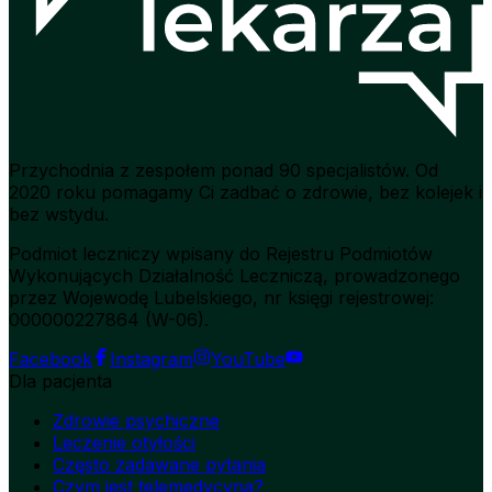
Przychodnia z zespołem ponad 90 specjalistów. Od
2020 roku pomagamy Ci zadbać o zdrowie, bez kolejek i
bez wstydu.
Podmiot leczniczy wpisany do Rejestru Podmiotów
Wykonujących Działalność Leczniczą, prowadzonego
przez Wojewodę Lubelskiego, nr księgi rejestrowej:
000000227864 (W-06).
Facebook
Instagram
YouTube
Dla pacjenta
Zdrowie psychiczne
Leczenie otyłości
Często zadawane pytania
Czym jest telemedycyna?