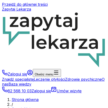
Przejdź do głównej treści
Zapytaj Lekarza
Zaloguj się
Otwórz menu
Znajdź specjalistę
Leczenie otyłości
Zdrowie psychiczne
O
nas
Baza wiedzy
82 568 10 03
Zaloguj się
Umów wizytę
Strona główna
/