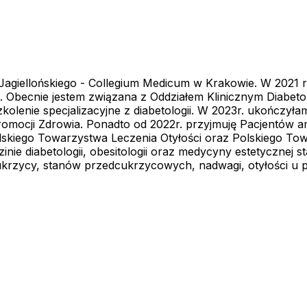
agiellońskiego - Collegium Medicum w Krakowie. W 2021 r
 Obecnie jestem związana z Oddziałem Klinicznym Diabet
kolenie specjalizacyjne z diabetologii. W 2023r. ukończ
romocji Zdrowia. Ponadto od 2022r. przyjmuję Pacjentów a
skiego Towarzystwa Leczenia Otyłości oraz Polskiego Towa
inie diabetologii, obesitologii oraz medycyny estetycznej 
 cukrzycy, stanów przedcukrzycowych, nadwagi, otyłości u