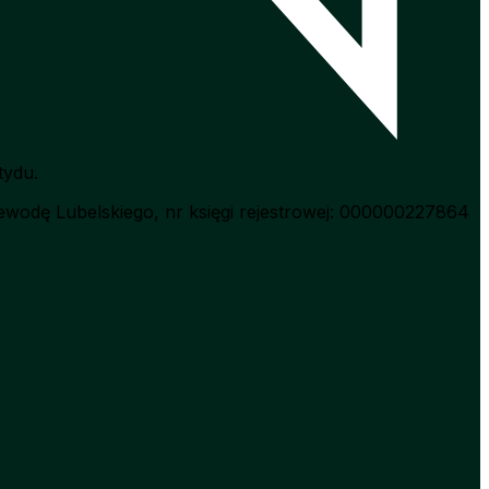
tydu.
wodę Lubelskiego, nr księgi rejestrowej: 000000227864