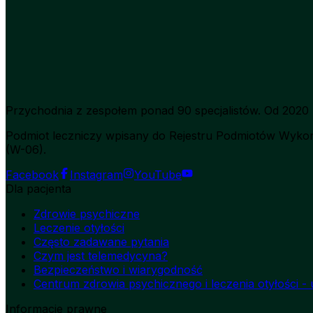
Przychodnia z zespołem ponad 90 specjalistów. Od 2020 
Podmiot leczniczy wpisany do Rejestru Podmiotów Wykon
(W-06).
Facebook
Instagram
YouTube
Dla pacjenta
Zdrowie psychiczne
Leczenie otyłości
Często zadawane pytania
Czym jest telemedycyna?
Bezpieczeństwo i wiarygodność
Centrum zdrowia psychicznego i leczenia otyłości - u
Informacje prawne