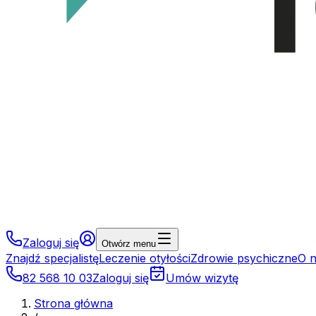
Zaloguj się
Otwórz menu
Znajdź specjalistę
Leczenie otyłości
Zdrowie psychiczne
O 
82 568 10 03
Zaloguj się
Umów wizytę
Strona główna