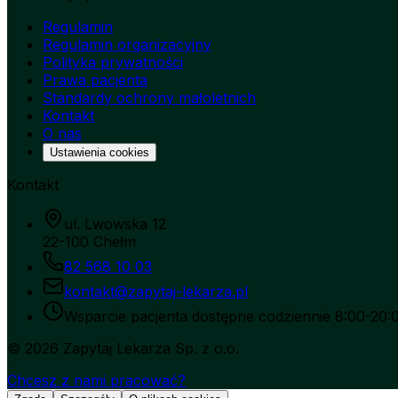
Regulamin
Regulamin organizacyjny
Polityka prywatności
Prawa pacjenta
Standardy ochrony małoletnich
Kontakt
O nas
Ustawienia cookies
Kontakt
ul. Lwowska 12
22-100 Chełm
82 568 10 03
kontakt@zapytaj-lekarza.pl
Wsparcie pacjenta dostępne codziennie 8:00-20:
©
2026
Zapytaj Lekarza Sp. z o.o.
Chcesz z nami pracować?