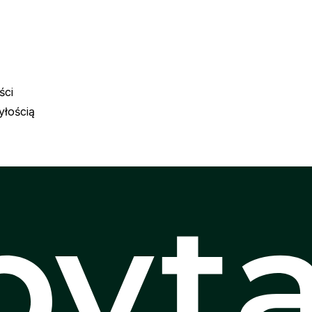
ści
yłością