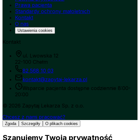
Prawa pacjenta
Standardy ochrony małoletnich
Kontakt
O nas
Ustawienia cookies
Kontakt
ul. Lwowska 12
22-100 Chełm
82 568 10 03
kontakt@zapytaj-lekarza.pl
Wsparcie pacjenta dostępne codziennie 8:00-
20:00
©
2026
Zapytaj Lekarza Sp. z o.o.
Chcesz z nami pracować?
Zgoda
Szczegóły
O plikach cookies
Szanujemy Twoją prywatność