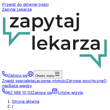
Przejdź do głównej treści
Zapytaj Lekarza
Zaloguj się
Otwórz menu
Znajdź specjalistę
Leczenie otyłości
Zdrowie psychiczne
O
nas
Baza wiedzy
82 568 10 03
Zaloguj się
Umów wizytę
Strona główna
/