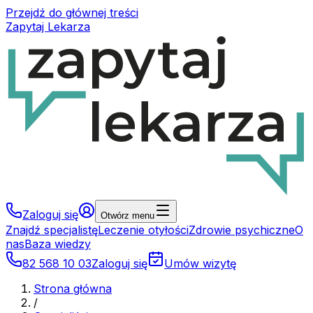
Przejdź do głównej treści
Zapytaj Lekarza
Zaloguj się
Otwórz menu
Znajdź specjalistę
Leczenie otyłości
Zdrowie psychiczne
O
nas
Baza wiedzy
82 568 10 03
Zaloguj się
Umów wizytę
Strona główna
/