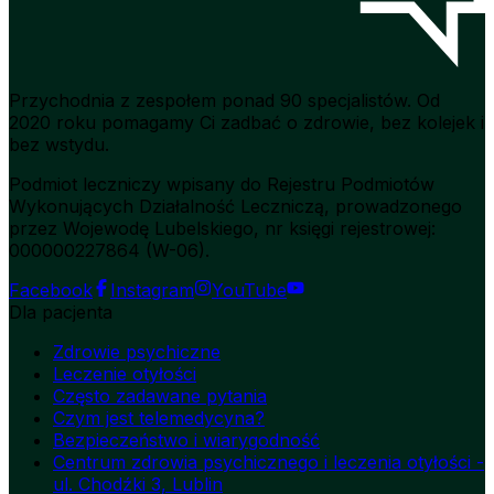
Przychodnia z zespołem ponad 90 specjalistów. Od
2020 roku pomagamy Ci zadbać o zdrowie, bez kolejek i
bez wstydu.
Podmiot leczniczy wpisany do Rejestru Podmiotów
Wykonujących Działalność Leczniczą, prowadzonego
przez Wojewodę Lubelskiego, nr księgi rejestrowej:
000000227864 (W-06).
Facebook
Instagram
YouTube
Dla pacjenta
Zdrowie psychiczne
Leczenie otyłości
Często zadawane pytania
Czym jest telemedycyna?
Bezpieczeństwo i wiarygodność
Centrum zdrowia psychicznego i leczenia otyłości -
ul. Chodźki 3, Lublin