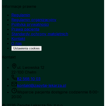
Informacje prawne
Regulamin
Regulamin organizacyjny
Polityka prywatności
Prawa pacjenta
Standardy ochrony małoletnich
Kontakt
O nas
Ustawienia cookies
Kontakt
ul. Lwowska 12
22-100 Chełm
82 568 10 03
kontakt@zapytaj-lekarza.pl
Wsparcie pacjenta dostępne codziennie 8:00-
20:00
©
2026
Zapytaj Lekarza Sp. z o.o.