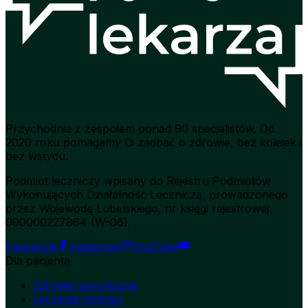
Przychodnia z zespołem ponad 90 specjalistów. Od
2020 roku pomagamy Ci zadbać o zdrowie, bez kolejek i
bez wstydu.
Podmiot leczniczy wpisany do Rejestru Podmiotów
Wykonujących Działalność Leczniczą, prowadzonego
przez Wojewodę Lubelskiego, nr księgi rejestrowej:
000000227864 (W-06).
Facebook
Instagram
YouTube
Dla pacjenta
Zdrowie psychiczne
Leczenie otyłości