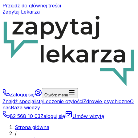
Przejdź do głównej treści
Zapytaj Lekarza
Zaloguj się
Otwórz menu
Znajdź specjalistę
Leczenie otyłości
Zdrowie psychiczne
O
nas
Baza wiedzy
82 568 10 03
Zaloguj się
Umów wizytę
Strona główna
/