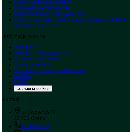
Często zadawane pytania
Czym jest telemedycyna?
Bezpieczeństwo i wiarygodność
Centrum zdrowia psychicznego i leczenia otyłości -
ul. Chodźki 3, Lublin
Informacje prawne
Regulamin
Regulamin organizacyjny
Polityka prywatności
Prawa pacjenta
Standardy ochrony małoletnich
Kontakt
O nas
Ustawienia cookies
Kontakt
ul. Lwowska 12
22-100 Chełm
82 568 10 03