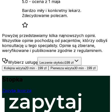
5.0
- ocena z
1 maja
Bardzo miły i konkretny lekarz.
Zdecydowanie polecam.
Powyżej przedstawiamy kilka najnowszych opinii.
Wszystkie opinie pochodzą od pacjentów, którzy odbyli
konsultację u tego specjalisty. Opinie są zbierane,
weryfikowane i publikowane zgodnie z regulaminem.
Wybierz usługę
Leczenie otyłości
199 zł
Kolejna wizyta
20 min
·
199 zł
Pierwsza wizyta
30 min
·
199 zł
Stopka
Zapytaj lekarza