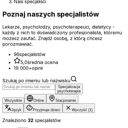
Nasi specjaliści
Poznaj naszych
specjalistów
Lekarze, psycholodzy, psychoterapeuci, dietetycy -
każdy z nich to doświadczony profesjonalista, któremu
możesz zaufać. Znajdź osobę, z którą chcesz
porozmawiać.
96
specjalistów
5,0
średnia ocena
19 000+
opinii
Szukaj po imieniu lub nazwisku
Specjalizacja
psychoterapia
Wszystkie
Online
Stacjonarnie
Język
Przyjmuje dzieci
Wyczyść (1)
Znaleziono
32
specjalistów