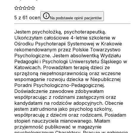
5 z 61 ocen
Na podstawie opinii pacjentów
Jestem psycholożką, psychoterapeutką.
Ukończyłam całościowe 4-letnie szkolenie w
Ośrodku Psychoterapii Systemowej w Krakowie
rekomendowanym przez Polskie Towarzystwo
Psychologiczne. Jestem absolwentką Wydziału
Pedagogiki i Psychologii Uniwersytetu Śląskiego w
Katowicach. Prowadziłam terapię dzieci ze
sprzężoną niepełnosprawnością oraz wczesne
wspomaganie rozwoju dziecka w Niepublicznej
Poradni Psychologiczno-Pedagogicznej.
Doświadczenie zawodowe zdobywałam
współpracując z rodzinami zastępczymi oraz
kandydatami na rodziców adopcyjnych. Obecnie
jestem zatrudniona jako psycholog szkolny,
współpracuję z dziećmi oraz rodzicami. Posiadam
stopień nauczyciela mianowanego. Miałam
przyjemność publikować w magazynie
psychologicznym Charaktery. Pracuję w gabinecie