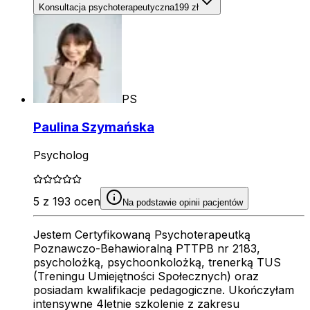
Konsultacja psychoterapeutyczna
199 zł
PS
Paulina Szymańska
Psycholog
5 z 193 ocen
Na podstawie opinii pacjentów
Jestem Certyfikowaną Psychoterapeutką
Poznawczo-Behawioralną PTTPB nr 2183,
psycholożką, psychoonkolożką, trenerką TUS
(Treningu Umiejętności Społecznych) oraz
posiadam kwalifikacje pedagogiczne. Ukończyłam
intensywne 4letnie szkolenie z zakresu