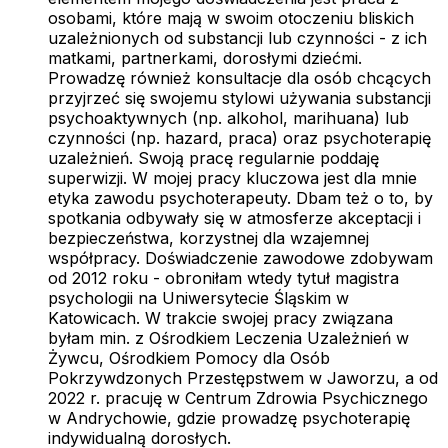
osobami, które mają w swoim otoczeniu bliskich
uzależnionych od substancji lub czynności - z ich
matkami, partnerkami, dorosłymi dziećmi.
Prowadzę również konsultacje dla osób chcących
przyjrzeć się swojemu stylowi używania substancji
psychoaktywnych (np. alkohol, marihuana) lub
czynności (np. hazard, praca) oraz psychoterapię
uzależnień. Swoją pracę regularnie poddaję
superwizji. W mojej pracy kluczowa jest dla mnie
etyka zawodu psychoterapeuty. Dbam też o to, by
spotkania odbywały się w atmosferze akceptacji i
bezpieczeństwa, korzystnej dla wzajemnej
współpracy. Doświadczenie zawodowe zdobywam
od 2012 roku - obroniłam wtedy tytuł magistra
psychologii na Uniwersytecie Śląskim w
Katowicach. W trakcie swojej pracy związana
byłam min. z Ośrodkiem Leczenia Uzależnień w
Żywcu, Ośrodkiem Pomocy dla Osób
Pokrzywdzonych Przestępstwem w Jaworzu, a od
2022 r. pracuję w Centrum Zdrowia Psychicznego
w Andrychowie, gdzie prowadzę psychoterapię
indywidualną dorosłych.