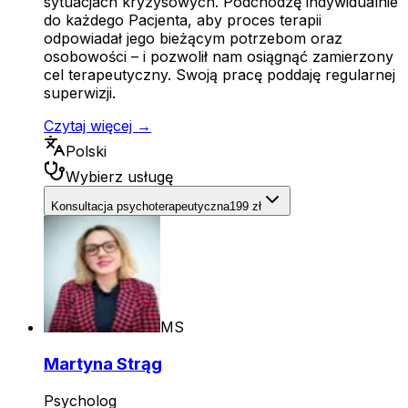
sytuacjach kryzysowych. Podchodzę indywidualnie
do każdego Pacjenta, aby proces terapii
odpowiadał jego bieżącym potrzebom oraz
osobowości – i pozwolił nam osiągnąć zamierzony
cel terapeutyczny. Swoją pracę poddaję regularnej
superwizji.
Czytaj więcej →
Polski
Wybierz usługę
Konsultacja psychoterapeutyczna
199 zł
MS
Martyna Strąg
Psycholog