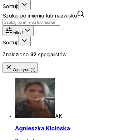
Sortuj:
Szukaj po imieniu lub nazwisku
Filtry
1
Sortuj:
Znaleziono
32
specjalistów
Wyczyść (1)
AK
Agnieszka Kicińska