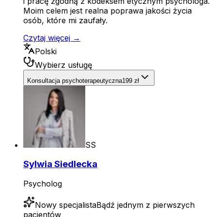
i pracę zgodną z kodeksem etycznym psychologa.
Moim celem jest realna poprawa jakości życia
osób, które mi zaufały.
Czytaj więcej →
Polski
Wybierz usługę
Konsultacja psychoterapeutyczna
199 zł
SS
Sylwia Siedlecka
Psycholog
Nowy specjalista
Bądź jednym z pierwszych
pacjentów