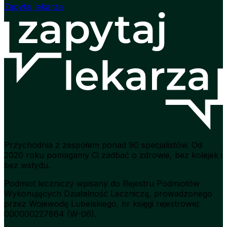
Zapytaj lekarza
Przychodnia z zespołem ponad 90 specjalistów. Od
2020 roku pomagamy Ci zadbać o zdrowie, bez kolejek i
bez wstydu.
Podmiot leczniczy wpisany do Rejestru Podmiotów
Wykonujących Działalność Leczniczą, prowadzonego
przez Wojewodę Lubelskiego, nr księgi rejestrowej:
000000227864 (W-06).