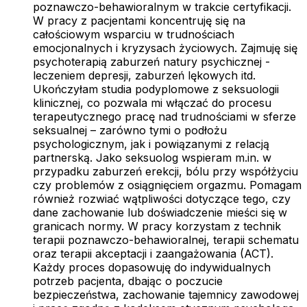
poznawczo-behawioralnym w trakcie certyfikacji.
W pracy z pacjentami koncentruję się na
całościowym wsparciu w trudnościach
emocjonalnych i kryzysach życiowych. Zajmuję się
psychoterapią zaburzeń natury psychicznej -
leczeniem depresji, zaburzeń lękowych itd.
Ukończyłam studia podyplomowe z seksuologii
klinicznej, co pozwala mi włączać do procesu
terapeutycznego pracę nad trudnościami w sferze
seksualnej – zarówno tymi o podłożu
psychologicznym, jak i powiązanymi z relacją
partnerską. Jako seksuolog wspieram m.in. w
przypadku zaburzeń erekcji, bólu przy współżyciu
czy problemów z osiągnięciem orgazmu. Pomagam
również rozwiać wątpliwości dotyczące tego, czy
dane zachowanie lub doświadczenie mieści się w
granicach normy. W pracy korzystam z technik
terapii poznawczo-behawioralnej, terapii schematu
oraz terapii akceptacji i zaangażowania (ACT).
Każdy proces dopasowuję do indywidualnych
potrzeb pacjenta, dbając o poczucie
bezpieczeństwa, zachowanie tajemnicy zawodowej