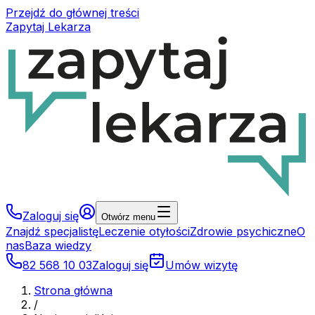
Przejdź do głównej treści
Zapytaj Lekarza
Zaloguj się
Otwórz menu
Znajdź specjalistę
Leczenie otyłości
Zdrowie psychiczne
O
nas
Baza wiedzy
82 568 10 03
Zaloguj się
Umów wizytę
Strona główna
/