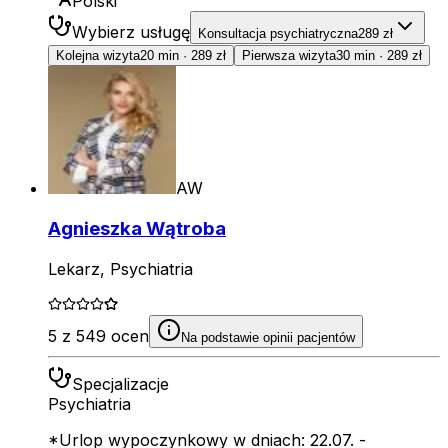
Polski
Wybierz usługę
Konsultacja psychiatryczna
289 zł
Kolejna wizyta
20 min
·
289 zł
Pierwsza wizyta
30 min
·
289 zł
AW
Agnieszka Wątroba
Lekarz, Psychiatria
5 z 549 ocen
Na podstawie opinii pacjentów
Specjalizacje
Psychiatria
*Urlop wypoczynkowy w dniach: 22.07. -