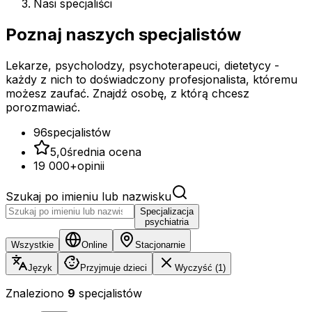
Nasi specjaliści
Poznaj naszych
specjalistów
Lekarze, psycholodzy, psychoterapeuci, dietetycy -
każdy z nich to doświadczony profesjonalista, któremu
możesz zaufać. Znajdź osobę, z którą chcesz
porozmawiać.
96
specjalistów
5,0
średnia ocena
19 000+
opinii
Szukaj po imieniu lub nazwisku
Specjalizacja
psychiatria
Wszystkie
Online
Stacjonarnie
Język
Przyjmuje dzieci
Wyczyść (1)
Znaleziono
9
specjalistów