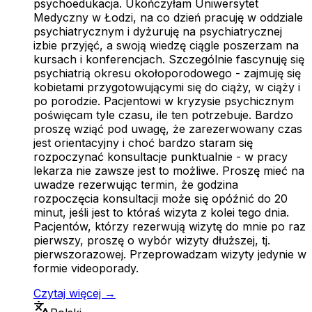
psychoedukacja. Ukończyłam Uniwersytet
Medyczny w Łodzi, na co dzień pracuję w oddziale
psychiatrycznym i dyżuruję na psychiatrycznej
izbie przyjęć, a swoją wiedzę ciągle poszerzam na
kursach i konferencjach. Szczególnie fascynuję się
psychiatrią okresu okołoporodowego - zajmuję się
kobietami przygotowującymi się do ciąży, w ciąży i
po porodzie. Pacjentowi w kryzysie psychicznym
poświęcam tyle czasu, ile ten potrzebuje. Bardzo
proszę wziąć pod uwagę, że zarezerwowany czas
jest orientacyjny i choć bardzo staram się
rozpoczynać konsultacje punktualnie - w pracy
lekarza nie zawsze jest to możliwe. Proszę mieć na
uwadze rezerwując termin, że godzina
rozpoczęcia konsultacji może się opóźnić do 20
minut, jeśli jest to któraś wizyta z kolei tego dnia.
Pacjentów, którzy rezerwują wizytę do mnie po raz
pierwszy, proszę o wybór wizyty dłuższej, tj.
pierwszorazowej. Przeprowadzam wizyty jedynie w
formie videoporady.
Czytaj więcej →