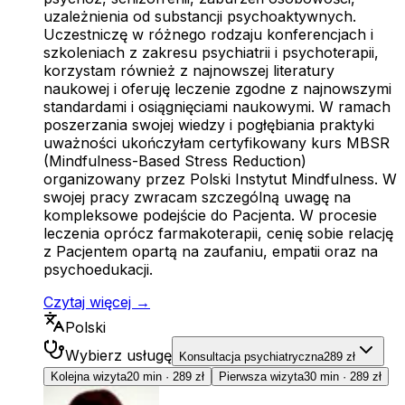
uzależnienia od substancji psychoaktywnych.
Uczestniczę w różnego rodzaju konferencjach i
szkoleniach z zakresu psychiatrii i psychoterapii,
korzystam również z najnowszej literatury
naukowej i oferuję leczenie zgodne z najnowszymi
standardami i osiągnięciami naukowymi. W ramach
poszerzania swojej wiedzy i pogłębiania praktyki
uważności ukończyłam certyfikowany kurs MBSR
(Mindfulness-Based Stress Reduction)
organizowany przez Polski Instytut Mindfulness. W
swojej pracy zwracam szczególną uwagę na
kompleksowe podejście do Pacjenta. W procesie
leczenia oprócz farmakoterapii, cenię sobie relację
z Pacjentem opartą na zaufaniu, empatii oraz na
psychoedukacji.
Czytaj więcej →
Polski
Wybierz usługę
Konsultacja psychiatryczna
289 zł
Kolejna wizyta
20 min
·
289 zł
Pierwsza wizyta
30 min
·
289 zł