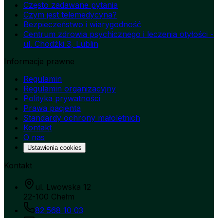
Często zadawane pytania
Czym jest telemedycyna?
Bezpieczeństwo i wiarygodność
Centrum zdrowia psychicznego i leczenia otyłości -
ul. Chodźki 3, Lublin
Informacje prawne
Regulamin
Regulamin organizacyjny
Polityka prywatności
Prawa pacjenta
Standardy ochrony małoletnich
Kontakt
O nas
Ustawienia cookies
Kontakt
ul. Lwowska 12
22-100 Chełm
82 568 10 03