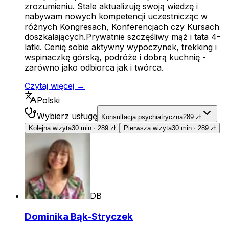
zrozumieniu. Stale aktualizuję swoją wiedzę i
nabywam nowych kompetencji uczestnicząc w
różnych Kongresach, Konferencjach czy Kursach
doszkalających.Prywatnie szczęśliwy mąż i tata 4-
latki. Cenię sobie aktywny wypoczynek, trekking i
wspinaczkę górską, podróże i dobrą kuchnię -
zarówno jako odbiorca jak i twórca.
Czytaj więcej →
Polski
Wybierz usługę
Konsultacja psychiatryczna
289 zł
Kolejna wizyta
30 min
·
289 zł
Pierwsza wizyta
30 min
·
289 zł
DB
Dominika Bąk-Stryczek