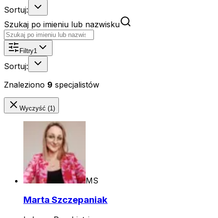
Sortuj:
Szukaj po imieniu lub nazwisku
Filtry
1
Sortuj:
Znaleziono
9
specjalistów
Wyczyść (1)
MS
Marta Szczepaniak