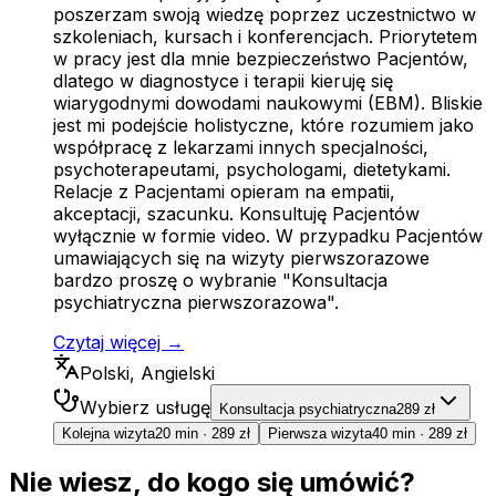
poszerzam swoją wiedzę poprzez uczestnictwo w
szkoleniach, kursach i konferencjach. Priorytetem
w pracy jest dla mnie bezpieczeństwo Pacjentów,
dlatego w diagnostyce i terapii kieruję się
wiarygodnymi dowodami naukowymi (EBM). Bliskie
jest mi podejście holistyczne, które rozumiem jako
współpracę z lekarzami innych specjalności,
psychoterapeutami, psychologami, dietetykami.
Relacje z Pacjentami opieram na empatii,
akceptacji, szacunku. Konsultuję Pacjentów
wyłącznie w formie video. W przypadku Pacjentów
umawiających się na wizyty pierwszorazowe
bardzo proszę o wybranie "Konsultacja
psychiatryczna pierwszorazowa".
Czytaj więcej →
Polski, Angielski
Wybierz usługę
Konsultacja psychiatryczna
289 zł
Kolejna wizyta
20 min
·
289 zł
Pierwsza wizyta
40 min
·
289 zł
Nie wiesz, do kogo się umówić?