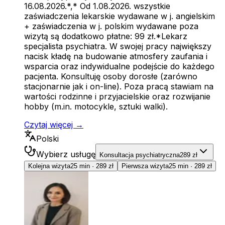
16.08.2026.*,* Od 1.08.2026. wszystkie
zaświadczenia lekarskie wydawane w j. angielskim
+ zaświadczenia w j. polskim wydawane poza
wizytą są dodatkowo płatne: 99 zł.*Lekarz
specjalista psychiatra. W swojej pracy największy
nacisk kładę na budowanie atmosfery zaufania i
wsparcia oraz indywidualne podejście do każdego
pacjenta. Konsultuję osoby dorosłe (zarówno
stacjonarnie jak i on-line). Poza pracą stawiam na
wartości rodzinne i przyjacielskie oraz rozwijanie
hobby (m.in. motocykle, sztuki walki).
Czytaj więcej →
Polski
Wybierz usługę
Konsultacja psychiatryczna
289 zł
Kolejna wizyta
25 min
·
289 zł
Pierwsza wizyta
25 min
·
289 zł