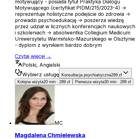
motywujący - posiada tytuł Praktyka Dialogu
Motywującego (certyfikat PIDM/215/2023-4) ->
reprezentuje holistyczne podejście do zdrowia ->
prowadzi psychoedukację -> poszerza wiedzę
przez udział w licznych konferencjach naukowych
i szkoleniach -> absolwentka Collegium Medicum
Uniwersytetu Warmińsko-Mazurskiego w Olsztynie
- dyplom z wynikiem bardzo dobrym
Czytaj więcej →
Polski, Angielski
Wybierz usługę
Konsultacja psychiatryczna
289 zł
Kolejna wizyta
20 min
·
289 zł
Pierwsza wizyta
30 min
·
289 zł
MC
Magdalena Chmielewska