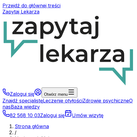
Przejdź do głównej treści
Zapytaj Lekarza
Zaloguj się
Otwórz menu
Znajdź specjalistę
Leczenie otyłości
Zdrowie psychiczne
O
nas
Baza wiedzy
82 568 10 03
Zaloguj się
Umów wizytę
Strona główna
/