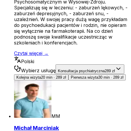
Psychosomatycznym w Wysowej-Zdroju.
Specjalizuję się w leczeniu: - zaburzeń lękowych, -
zaburzeń depresyjnych, - zaburzeń snu, -
uzależnień. W swojej pracy dużą wagę przykładam
do psychoedukacji pacjentów i rodzin, nie opieram
się wyłącznie na farmakoterapii. Na co dzień
podnoszę swoje kwalifikacje uczestnicząc w
szkoleniach i konferencjach.
Czytaj więcej →
Polski
Wybierz usługę
Konsultacja psychiatryczna
289 zł
Kolejna wizyta
20 min
·
289 zł
Pierwsza wizyta
30 min
·
289 zł
MM
Michał Marciniak