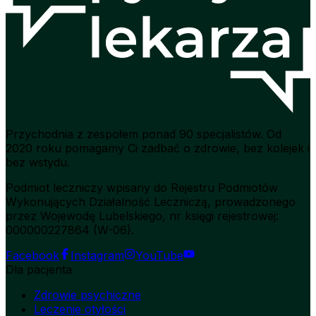
Przychodnia z zespołem ponad 90 specjalistów. Od
2020 roku pomagamy Ci zadbać o zdrowie, bez kolejek i
bez wstydu.
Podmiot leczniczy wpisany do Rejestru Podmiotów
Wykonujących Działalność Leczniczą, prowadzonego
przez Wojewodę Lubelskiego, nr księgi rejestrowej:
000000227864 (W-06).
Facebook
Instagram
YouTube
Dla pacjenta
Zdrowie psychiczne
Leczenie otyłości