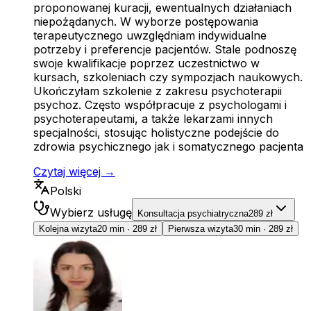
proponowanej kuracji, ewentualnych działaniach
niepożądanych. W wyborze postępowania
terapeutycznego uwzględniam indywidualne
potrzeby i preferencje pacjentów. Stale podnoszę
swoje kwalifikacje poprzez uczestnictwo w
kursach, szkoleniach czy sympozjach naukowych.
Ukończyłam szkolenie z zakresu psychoterapii
psychoz. Często współpracuje z psychologami i
psychoterapeutami, a także lekarzami innych
specjalności, stosując holistyczne podejście do
zdrowia psychicznego jak i somatycznego pacjenta
Czytaj więcej →
Polski
Wybierz usługę
Konsultacja psychiatryczna
289 zł
Kolejna wizyta
20 min
·
289 zł
Pierwsza wizyta
30 min
·
289 zł