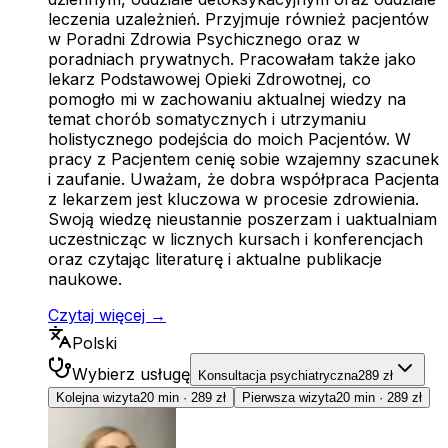
leczenia uzależnień. Przyjmuje również pacjentów
w Poradni Zdrowia Psychicznego oraz w
poradniach prywatnych. Pracowałam także jako
lekarz Podstawowej Opieki Zdrowotnej, co
pomogło mi w zachowaniu aktualnej wiedzy na
temat chorób somatycznych i utrzymaniu
holistycznego podejścia do moich Pacjentów. W
pracy z Pacjentem cenię sobie wzajemny szacunek
i zaufanie. Uważam, że dobra współpraca Pacjenta
z lekarzem jest kluczowa w procesie zdrowienia.
Swoją wiedzę nieustannie poszerzam i uaktualniam
uczestnicząc w licznych kursach i konferencjach
oraz czytając literaturę i aktualne publikacje
naukowe.
Czytaj więcej →
Polski
Wybierz usługę
Konsultacja psychiatryczna
289 zł
Kolejna wizyta
20 min
·
289 zł
Pierwsza wizyta
20 min
·
289 zł